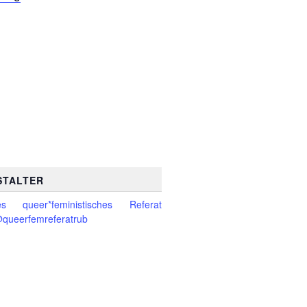
STALTER
es queer*feministisches Referat
queerfemreferatrub