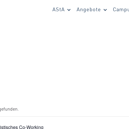
AStA
Angebote
Campu
tgefunden.
istisches Co-Working