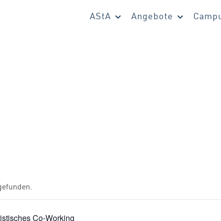
AStA
Angebote
Campu
tgefunden.
istisches Co-Working