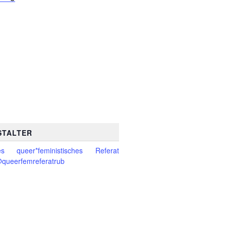
STALTER
es queer*feministisches Referat
queerfemreferatrub