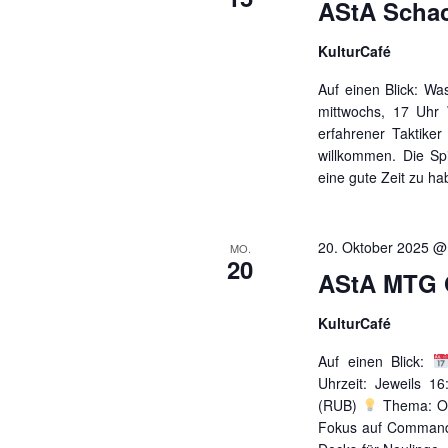
AStA Schac
KulturCafé
Auf einen Blick: Was
mittwochs, 17 Uhr 
erfahrener Taktiker 
willkommen. Die Sp
eine gute Zeit zu h
20. Oktober 2025 @
MO.
20
AStA MTG 
KulturCafé
Auf einen Blick:
Uhrzeit: Jeweils 1
(RUB)
Thema: Of
Fokus auf Command