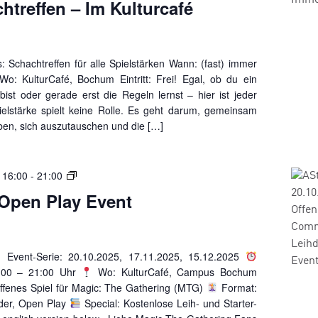
htreffen – Im Kulturcafé
: Schachtreffen für alle Spielstärken Wann: (fast) immer
Wo: KulturCafé, Bochum Eintritt: Frei! Egal, ob du ein
bist oder gerade erst die Regeln lernst – hier ist jeder
ielstärke spielt keine Rolle. Es geht darum, gemeinsam
aben, sich auszutauschen und die […]
AStA
 16:00
-
21:00
MTG
Open Play Event
Open
Play
Event
Event-Serie: 20.10.2025, 17.11.2025, 15.12.2025
6:00 – 21:00 Uhr
Wo: KulturCafé, Campus Bochum
fenes Spiel für Magic: The Gathering (MTG)
Format:
er, Open Play
Special: Kostenlose Leih- und Starter-