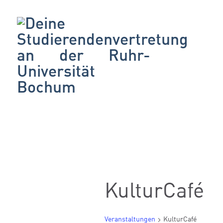
KulturCafé
Veranstaltungen
KulturCafé