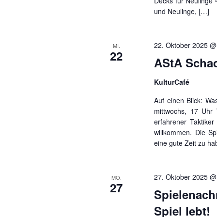
Decks für Neulinge 
und Neulinge, […]
22. Oktober 2025 @
MI.
22
AStA Schac
KulturCafé
Auf einen Blick: Was
mittwochs, 17 Uhr 
erfahrener Taktiker 
willkommen. Die Sp
eine gute Zeit zu h
27. Oktober 2025 @
MO.
27
Spielenach
Spiel lebt!