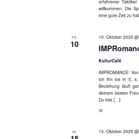
erfahrener Taktiker 
willkommen. Die Sp
eine gute Zeit zu h
10. Oktober 2025 @
FR.
10
IMPRoman
KulturCafé
IMPROMANCE: Von A
ich ihn los in 5, 
Beziehung läuft g
deinem besten Freun
Du bist […]
3€
15. Oktober 2025 @
MI.
15