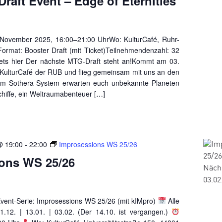
raft Event – Edge of Eternities
November 2025, 16:00–21:00 UhrWo: KulturCafé, Ruhr-
ormat: Booster Draft (mit Ticket)Teilnehmendenzahl: 32
ckets hier Der nächste MTG-Draft steht an!Kommt am 03.
KulturCafé der RUB und flieg gemeinsam mit uns an den
! Im Sothera System erwarten euch unbekannte Planeten
hiffe, ein Weltraumabenteuer […]
@ 19:00
-
22:00
Improsessions WS 25/26
ons WS 25/26
vent-Serie: Improsessions WS 25/26 (mit kIMpro)
Alle
1.12. | 13.01. | 03.02. (Der 14.10. ist vergangen.)