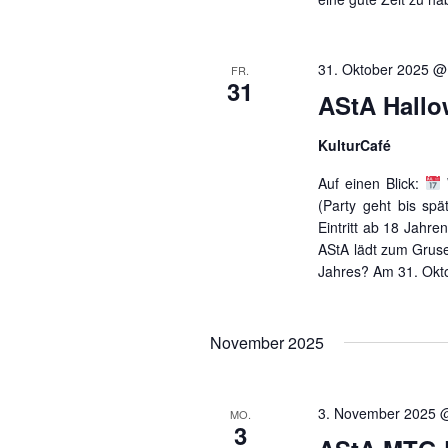
31. Oktober 2025 @
FR.
31
AStA Hallo
KulturCafé
Auf einen Blick:
(Party geht bis spä
Eintritt ab 18 Jahr
AStA lädt zum Grusel
Jahres? Am 31. Okt
November 2025
3. November 2025 
MO.
3