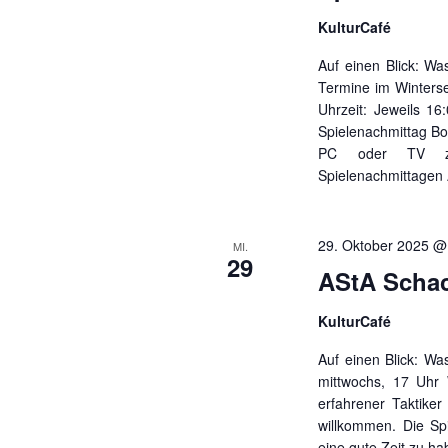
KulturCafé
Auf einen Blick: Wa
Termine im Winterse
Uhrzeit: Jeweils 16
Spielenachmittag Bo
PC oder TV z
Spielenachmittagen
29. Oktober 2025 @
MI.
29
AStA Schac
KulturCafé
Auf einen Blick: Was
mittwochs, 17 Uhr 
erfahrener Taktiker 
willkommen. Die Sp
eine gute Zeit zu h