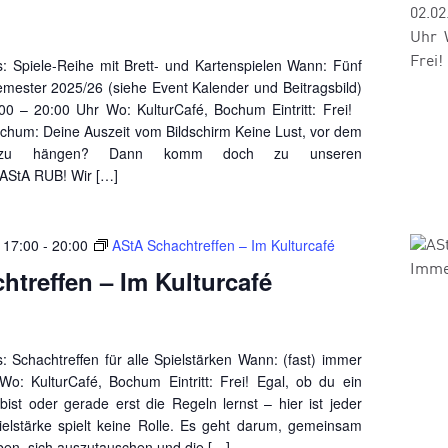
Spiel
lebt!
s: Spiele-Reihe mit Brett- und Kartenspielen Wann: Fünf
mester 2025/26 (siehe Event Kalender und Beitragsbild)
:00 – 20:00 Uhr Wo: KulturCafé, Bochum Eintritt: Frei!
chum: Deine Auszeit vom Bildschirm Keine Lust, vor dem
u hängen? Dann komm doch zu unseren
 AStA RUB! Wir […]
 17:00
-
20:00
AStA Schachtreffen – Im Kulturcafé
htreffen – Im Kulturcafé
: Schachtreffen für alle Spielstärken Wann: (fast) immer
Wo: KulturCafé, Bochum Eintritt: Frei! Egal, ob du ein
bist oder gerade erst die Regeln lernst – hier ist jeder
ielstärke spielt keine Rolle. Es geht darum, gemeinsam
aben, sich auszutauschen und die […]