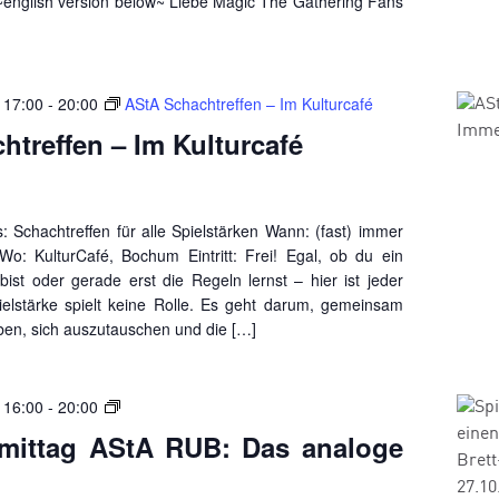
~english version below~ Liebe Magic The Gathering Fans
 17:00
-
20:00
AStA Schachtreffen – Im Kulturcafé
htreffen – Im Kulturcafé
: Schachtreffen für alle Spielstärken Wann: (fast) immer
Wo: KulturCafé, Bochum Eintritt: Frei! Egal, ob du ein
bist oder gerade erst die Regeln lernst – hier ist jeder
ielstärke spielt keine Rolle. Es geht darum, gemeinsam
aben, sich auszutauschen und die […]
Spielenachmittag
 16:00
-
20:00
Bochum:
mittag AStA RUB: Das analoge
Das
analoge