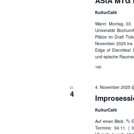
AStA MTG D
KulturCafé
Wann: Montag, 03. 
Universität BochumF
Plätze im Draft Ti
November 2025 ins 
Edge of Eternities
und epische Raumsc
16€
4. November 2025 
DI.
4
Improsessi
KulturCafé
Auf einen Blick:
E
Termine: 04.11. | 0