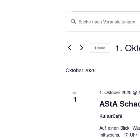
VERANSTALTUNGEN
VERANSTALTUNGEN
Bitte
SUCHE
Schlüsselwort
eingeben.
UND
Suche
1. Ok
ANSICHTEN,
Heute
nach
NAVIGATION
Veranstaltungen
Datum
Schlüsselwort.
wählen.
Oktober 2025
1. Oktober 2025 @ 
MI.
1
AStA Schac
KulturCafé
Auf einen Blick: Was
mittwochs, 17 Uhr 