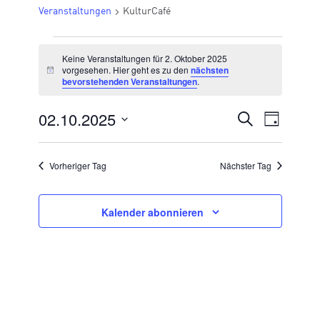
Veranstaltungen
KulturCafé
VERANSTALTUNGEN
Keine Veranstaltungen für 2. Oktober 2025
FÜR
vorgesehen. Hier geht es zu den
nächsten
Hinweis
bevorstehenden Veranstaltungen
.
2.
OKTOBER
02.10.2025
VERANSTA
Suche
Veran
Tag
2025
Datum
SUCHE
Ansic
wählen.
UND
Vorheriger Tag
Nächster Tag
Navig
ANSICHTE
NAVIGATI
Kalender abonnieren