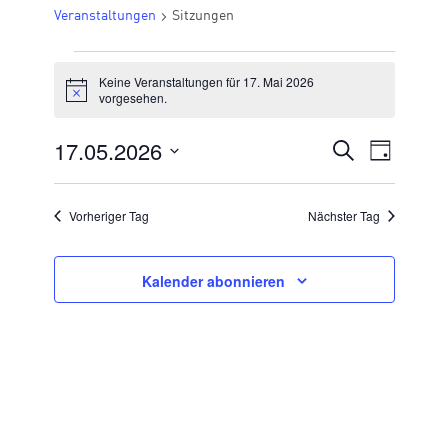
Veranstaltungen
Sitzungen
VERANSTALTUNGEN
Keine Veranstaltungen für 17. Mai 2026
FÜR
Hinweis
vorgesehen.
17.
17.05.2026
VERANSTA
Suche
Veran
Tag
MAI
Datum
SUCHE
Ansic
2026
wählen.
UND
Vorheriger Tag
Nächster Tag
Navig
ANSICHTE
NAVIGATI
Kalender abonnieren