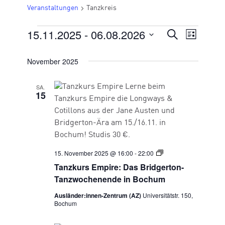
Veranstaltungen
Tanzkreis
15.11.2025
 - 
06.08.2026
VERANSTALTUNGEN
VERANSTA
Suche
Veran
Liste
Datum
SUCHE
Ansic
wählen.
November 2025
UND
Navig
ANSICHTE
SA.
15
NAVIGATI
Tanzkurs
15. November 2025 @ 16:00
-
22:00
Empire
Tanzkurs Empire: Das Bridgerton-
Tanzwochenende in Bochum
Ausländer:innen-Zentrum (AZ)
Universitätstr. 150,
Bochum