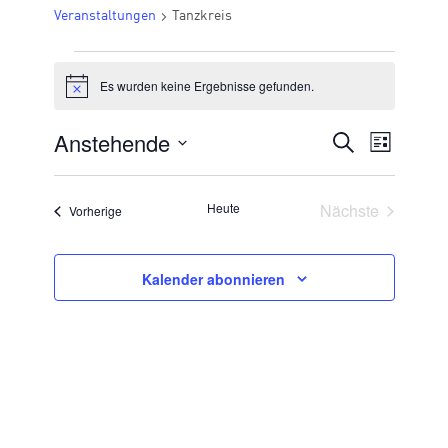
Veranstaltungen
Tanzkreis
VERANSTALTUNGEN
Es wurden keine Ergebnisse gefunden.
Hinweis
Anstehende
VERANSTA
Suche
Veran
Liste
Datum
SUCHE
Ansic
wählen.
UND
Veransta
Heute
Nächste
Veranstaltungen
Vorherige
Navig
ANSICHTE
NAVIGATI
Kalender abonnieren