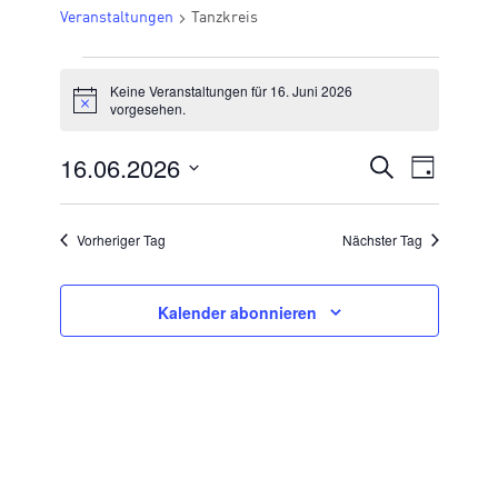
Veranstaltungen
Tanzkreis
VERANSTALTUNGEN
Keine Veranstaltungen für 16. Juni 2026
FÜR
Hinweis
vorgesehen.
16.
16.06.2026
VERANSTA
Suche
Veran
Tag
JUNI
Datum
SUCHE
Ansic
2026
wählen.
UND
Vorheriger Tag
Nächster Tag
Navig
ANSICHTE
NAVIGATI
Kalender abonnieren