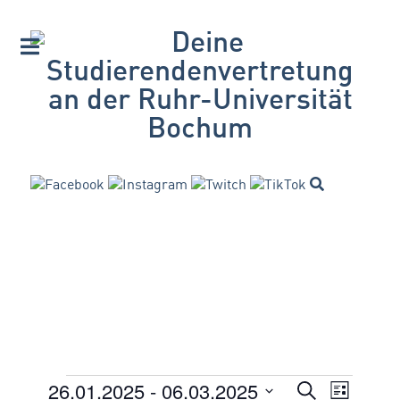
26.01.2025
 - 
06.03.2025
VERANSTA
Suche
Veranstaltungen
Veran
Liste