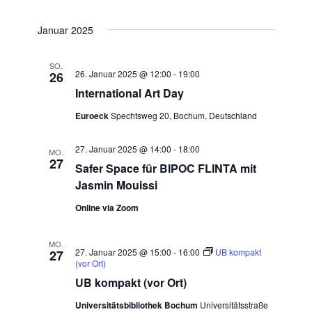
Datum
SUCHE
Ansic
wählen.
Januar 2025
UND
Navig
ANSICHTE
SO.
26. Januar 2025 @ 12:00
-
19:00
26
NAVIGATI
International Art Day
Euroeck
Spechtsweg 20, Bochum, Deutschland
27. Januar 2025 @ 14:00
-
18:00
MO.
27
Safer Space für BIPOC FLINTA mit
Jasmin Mouissi
Online via Zoom
MO.
27. Januar 2025 @ 15:00
-
16:00
UB kompakt
27
(vor Ort)
UB kompakt (vor Ort)
Universitätsbibliothek Bochum
Universitätsstraße