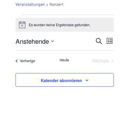
Veranstaltungen
Konzert
VERANSTALTUNGEN
Es wurden keine Ergebnisse gefunden.
Hinweis
Anstehende
VERANSTA
Suche
Veran
Liste
Datum
SUCHE
Ansic
wählen.
UND
Veransta
Heute
Nächste
Veranstaltungen
Vorherige
Navig
ANSICHTE
NAVIGATI
Kalender abonnieren