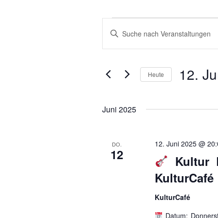
VERANSTALTUNGEN
VERANSTALTUNGEN
Bitte
SUCHE
Schlüsselwort
eingeben.
UND
Suche
12. Ju
ANSICHTEN,
Heute
nach
NAVIGATION
Veranstaltungen
Datum
Schlüsselwort.
wählen.
Juni 2025
12. Juni 2025 @ 20
DO.
12
Kultur 
KulturCafé
KulturCafé
Datum: Donnerst