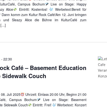
KulturCafé, Campus Bochum
Live on Stage: Happy
zy Alice
Eintritt: Kostenlos!
Werbetext:Bereit für
? Dann komm zum Kultur Rock Café!Am 12. Juni bringen
s und Sleazy Alice die Bühne im KulturCafé zum
 […]
0
-
22:30
ock Café – Basement Education
e Sidewalk Couch
08. Juli 2025
Uhrzeit: Einlass 20:00 Uhr, Beginn 21:00
Café, Campus Bochum
Live on Stage: Basement
ite Sidewalk Couch
Eintritt: Frei!
Werbetext: Konzert