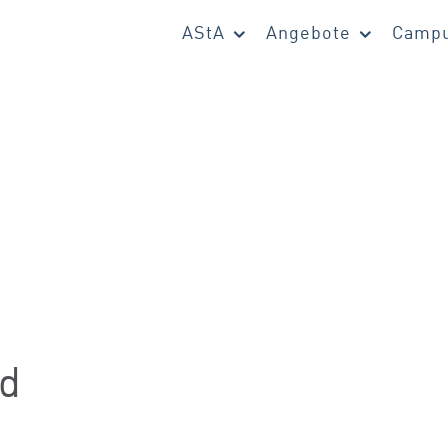
AStA
Angebote
Campu
d