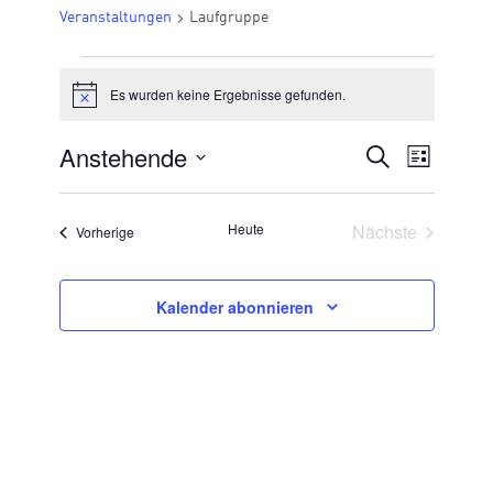
Veranstaltungen
Laufgruppe
VERANSTALTUNGEN
Es wurden keine Ergebnisse gefunden.
Hinweis
Anstehende
VERANSTA
Suche
Veran
Liste
Datum
SUCHE
Ansic
wählen.
UND
Veransta
Heute
Nächste
Veranstaltungen
Vorherige
Navig
ANSICHTE
NAVIGATI
Kalender abonnieren