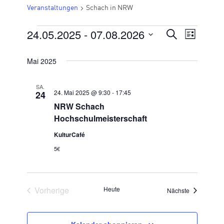
Veranstaltungen
Schach in NRW
24.05.2025
 - 
07.08.2026
VERANSTALTUNGEN
VERANSTA
Suche
Veran
Liste
Datum
SUCHE
Ansic
wählen.
Mai 2025
UND
Navig
ANSICHTE
SA.
24. Mai 2025 @ 9:30
-
17:45
24
NAVIGATI
NRW Schach
Hochschulmeisterschaft
KulturCafé
5€
Veranstaltungen
Vorherige
Heute
Veranstaltu
Nächste