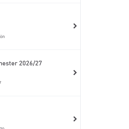
kön
emester 2026/27
7