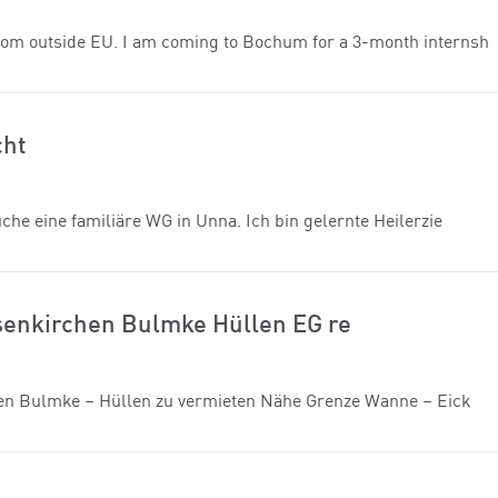
 from outside EU. I am coming to Bochum for a 3-month internsh
cht
uche eine familiäre WG in Unna. Ich bin gelernte Heilerzie
enkirchen Bulmke Hüllen EG re
en Bulmke – Hüllen zu vermieten Nähe Grenze Wanne – Eick