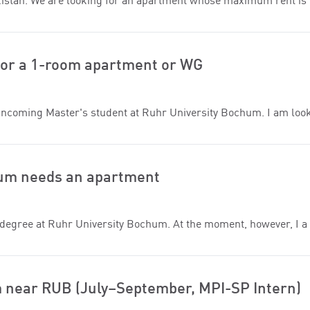
istan. We are looking for an apartment whose maximum rent is
for a 1-room apartment or WG
incoming Master's student at Ruhr University Bochum. I am loo
hum needs an apartment
 degree at Ruhr University Bochum. At the moment, however, I a
m near RUB (July–September, MPI-SP Intern)