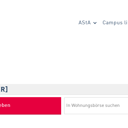
AStA
Campus li
ER]
geben