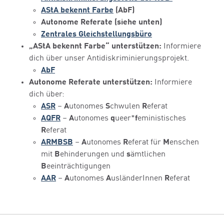
AStA bekennt Farbe
(AbF)
Autonome Referate (siehe unten)
Zentrales Gleichstellungsbüro
„AStA bekennt Farbe“ unterstützen:
Informiere
dich über unser Antidiskriminierungsprojekt.
AbF
Autonome Referate unterstützen:
Informiere
dich über:
ASR
–
A
utonomes
S
chwulen
R
eferat
AQFR
–
A
utonomes
q
ueer*
f
eministisches
R
eferat
ARMBSB
–
A
utonomes
R
eferat für
M
enschen
mit
B
ehinderungen und
s
ämtlichen
B
eeinträchtigungen
AAR
–
A
utonomes
A
usländerInnen
R
eferat