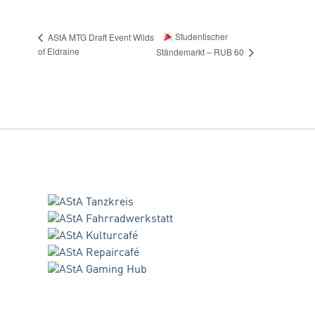
Studentischer
AStA MTG Draft Event Wilds
of Eldraine
Ständemarkt – RUB 60