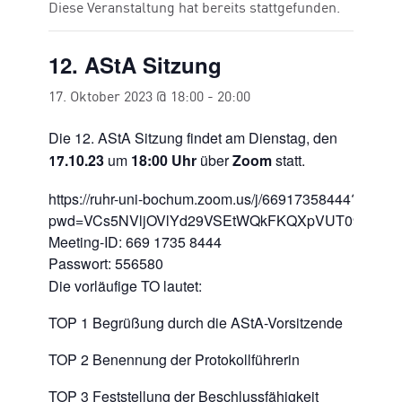
Diese Veranstaltung hat bereits stattgefunden.
12. AStA Sitzung
17. Oktober 2023 @ 18:00
-
20:00
Die 12. AStA Sitzung findet am Dienstag, den
.10.23
um
18:00
Uhr
über
Zoom
statt.
17
https://ruhr-uni-bochum.zoom.us/j/66917358444?
pwd=VCs5NVljOVlYd29VSEtWQkFKQXpVUT09
Meeting-ID: 669 1735 8444
Passwort: 556580
Die vorläufige TO lautet:
TOP 1 Begrüßung durch die AStA-Vorsitzende
TOP 2 Benennung der Protokollführerin
TOP 3 Feststellung der Beschlussfähigkeit