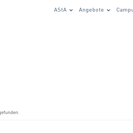
AStA
Angebote
Campu
tgefunden.
–