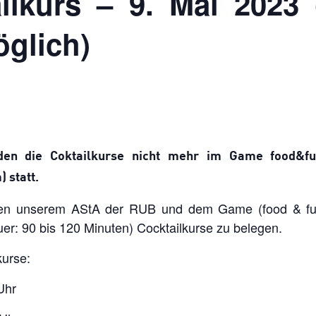
ilkurs – 9. Mai 2023 
öglich)
den die Coktailkurse nicht mehr im Game food&fu
 statt.
hen unserem AStA der RUB und dem Game (food & fun),
r: 90 bis 120 Minuten) Cocktailkurse zu belegen.
kurse:
Uhr