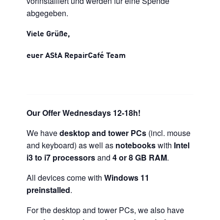
vorinstalliert und werden für eine Spende
abgegeben.
Viele Grüße,
euer AStA RepairCafé Team
Our Offer Wednesdays 12-18h!
We have
desktop and tower PCs
(incl. mouse
and keyboard) as well as
notebooks
with
Intel
i3 to i7 processors
and
4 or 8 GB RAM
.
All devices come with
Windows 11
preinstalled
.
For the desktop and tower PCs, we also have