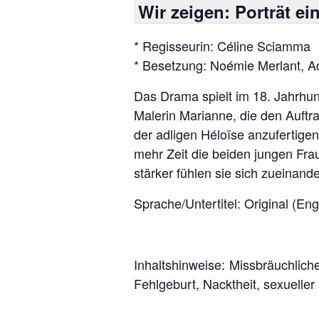
Wir zeigen: Porträt e
* Regisseurin: Céline Sciamma
* Besetzung: Noémie Merlant, A
Das Drama spielt im 18. Jahrhund
Malerin Marianne, die den Auftra
der adligen Héloïse anzufertigen
mehr Zeit die beiden jungen Fra
stärker fühlen sie sich zueinand
Sprache/Untertitel: Original (Eng
Inhaltshinweise: Missbräuchlich
Fehlgeburt, Nacktheit, sexueller 