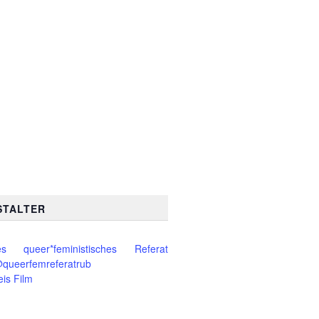
STALTER
es queer*feministisches Referat
queerfemreferatrub
eis Film