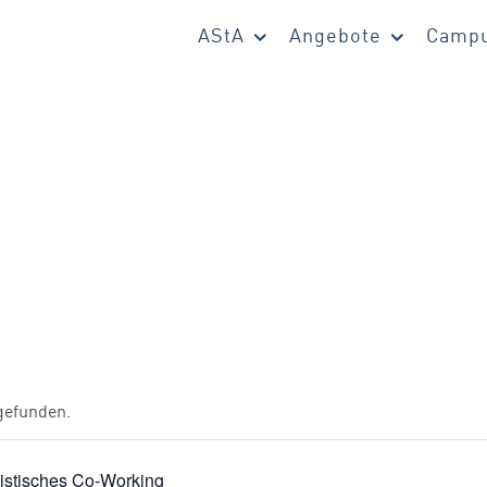
AStA
Angebote
Campu
tgefunden.
istisches Co-Working