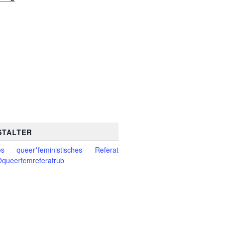
STALTER
es queer*feministisches Referat
queerfemreferatrub