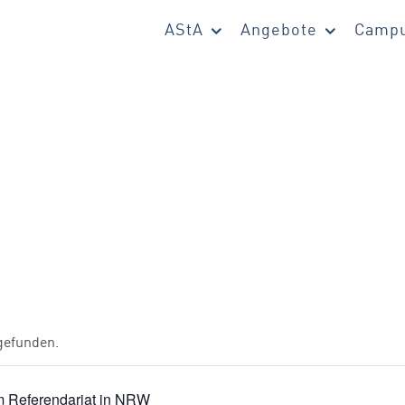
AStA
Angebote
Campu
tgefunden.
 Referendariat in NRW