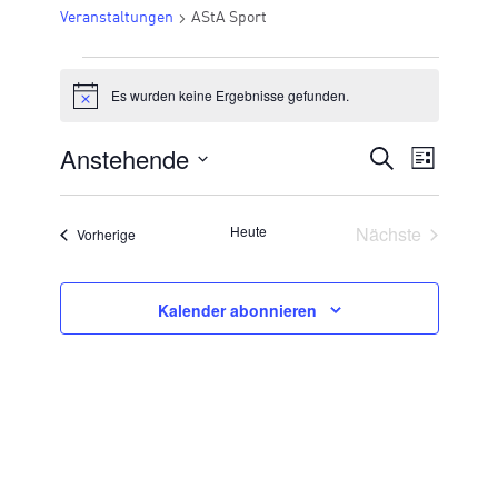
Veranstaltungen
AStA Sport
VERANSTALTUNGEN
Es wurden keine Ergebnisse gefunden.
Hinweis
Anstehende
VERANSTA
Suche
Veran
Liste
Datum
SUCHE
Ansic
wählen.
UND
Veransta
Heute
Nächste
Veranstaltungen
Vorherige
Navig
ANSICHTE
NAVIGATI
Kalender abonnieren