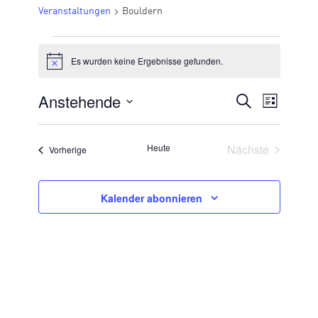
Veranstaltungen
Bouldern
VERANSTALTUNGEN
Es wurden keine Ergebnisse gefunden.
Hinweis
Anstehende
VERANSTA
Suche
Veran
Liste
Datum
SUCHE
Ansic
wählen.
UND
Veransta
Heute
Nächste
Veranstaltungen
Vorherige
Navig
ANSICHTE
NAVIGATI
Kalender abonnieren