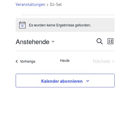
Veranstaltungen
DJ-Set
VERANSTALTUNGEN
Es wurden keine Ergebnisse gefunden.
Hinweis
Anstehende
VERANSTA
Suche
Veran
Liste
Datum
SUCHE
Ansic
wählen.
UND
Veransta
Heute
Nächste
Veranstaltungen
Vorherige
Navig
ANSICHTE
NAVIGATI
Kalender abonnieren