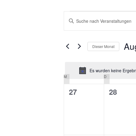
VERANSTALTUNGEN
VERANSTALTUNGEN
Bitte
SUCHE
Schlüsselwort
eingeben.
UND
Suche
Au
ANSICHTEN,
Dieser Monat
nach
NAVIGATION
Veranstaltungen
Datu
Schlüsselwort.
wähle
Es wurden keine Ergebni
M
MONTAG
D
DIENSTAG
KALENDER
VON
0
0
27
28
VERANSTALTUNGEN
Veranstaltungen,
Veranst