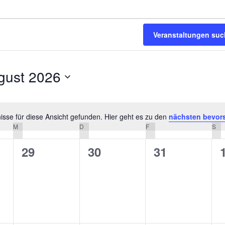
Veranstaltungen su
gust 2026
m
n.
sse für diese Ansicht gefunden. Hier geht es zu den
nächsten bevor
Hinweis
M
MITTWOCH
D
DONNERSTAG
F
FREITAG
S
SA
0
0
0
29
30
31
altungen,
Veranstaltungen,
Veranstaltungen,
Veranstaltu