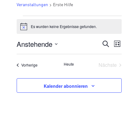
Veranstaltungen
Erste Hilfe
VERANSTALTUNGEN
Es wurden keine Ergebnisse gefunden.
Hinweis
Anstehende
VERANSTA
Suche
Veran
Liste
Datum
SUCHE
Ansic
wählen.
UND
Veransta
Heute
Nächste
Veranstaltungen
Vorherige
Navig
ANSICHTE
NAVIGATI
Kalender abonnieren