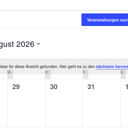
Veranstaltungen su
gust 2026
m
n.
sse für diese Ansicht gefunden. Hier geht es zu den
nächsten bevor
Hinweis
M
MITTWOCH
D
DONNERSTAG
F
FREITAG
S
SA
0
0
0
29
30
31
altungen,
Veranstaltungen,
Veranstaltungen,
Veranstaltu