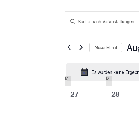
VERANSTALTUNGEN
VERANSTALTUNGEN
Bitte
SUCHE
Schlüsselwort
eingeben.
UND
Suche
Au
ANSICHTEN,
Dieser Monat
nach
NAVIGATION
Veranstaltungen
Datu
Schlüsselwort.
wähle
Es wurden keine Ergebni
M
MONTAG
D
DIENSTAG
KALENDER
VON
0
0
27
28
VERANSTALTUNGEN
Veranstaltungen,
Veranst