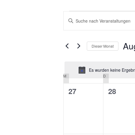
VERANSTALTUNGEN
VERANSTALTUNGEN
Bitte
SUCHE
Schlüsselwort
eingeben.
UND
Suche
Au
ANSICHTEN,
Dieser Monat
nach
NAVIGATION
Veranstaltungen
Datu
Schlüsselwort.
wähle
Es wurden keine Ergebni
M
MONTAG
D
DIENSTAG
KALENDER
VON
0
0
27
28
VERANSTALTUNGEN
Veranstaltungen,
Veranst