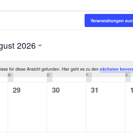
Veranstaltungen su
gust 2026
m
n.
sse für diese Ansicht gefunden. Hier geht es zu den
nächsten bevor
Hinweis
M
MITTWOCH
D
DONNERSTAG
F
FREITAG
S
SA
0
0
0
29
30
31
altungen,
Veranstaltungen,
Veranstaltungen,
Veranstaltu