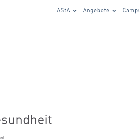
AStA
Angebote
Campu
esundheit
eit