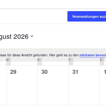
Veranstaltungen su
gust 2026
m
n.
sse für diese Ansicht gefunden. Hier geht es zu den
nächsten bevor
Hinweis
M
MITTWOCH
D
DONNERSTAG
F
FREITAG
S
SA
0
0
0
29
30
31
altungen,
Veranstaltungen,
Veranstaltungen,
Veranstaltu