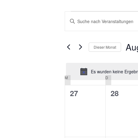
VERANSTALTUNGEN
VERANSTALTUNGEN
Bitte
SUCHE
Schlüsselwort
eingeben.
UND
Suche
Au
ANSICHTEN,
Dieser Monat
nach
NAVIGATION
Veranstaltungen
Datu
Schlüsselwort.
wähle
Es wurden keine Ergebni
M
MONTAG
D
DIENSTAG
KALENDER
VON
0
0
27
28
VERANSTALTUNGEN
Veranstaltungen,
Veranst