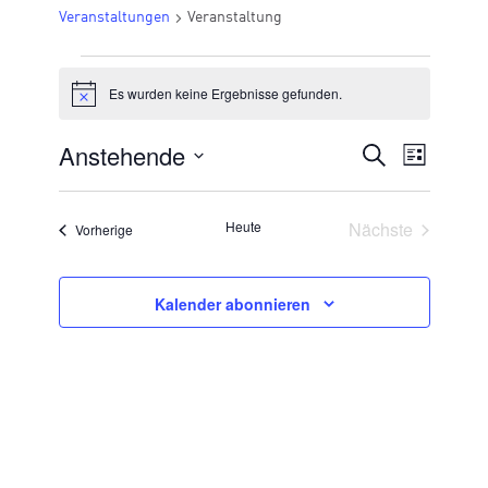
Veranstaltungen
Veranstaltung
VERANSTALTUNGEN
Es wurden keine Ergebnisse gefunden.
Hinweis
Anstehende
VERANSTA
Suche
Veran
Liste
Datum
SUCHE
Ansic
wählen.
UND
Veransta
Heute
Nächste
Veranstaltungen
Vorherige
Navig
ANSICHTE
NAVIGATI
Kalender abonnieren