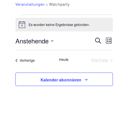
Veranstaltungen
Watchparty
VERANSTALTUNGEN
Es wurden keine Ergebnisse gefunden.
Hinweis
Anstehende
VERANSTA
Suche
Veran
Liste
Datum
SUCHE
Ansic
wählen.
UND
Veransta
Heute
Nächste
Veranstaltungen
Vorherige
Navig
ANSICHTE
NAVIGATI
Kalender abonnieren