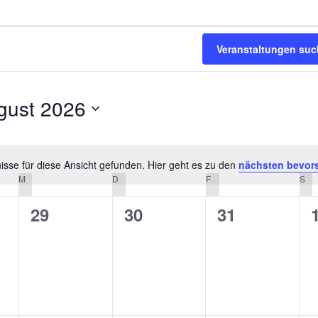
Veranstaltungen su
gust 2026
m
n.
sse für diese Ansicht gefunden. Hier geht es zu den
nächsten bevor
Hinweis
M
MITTWOCH
D
DONNERSTAG
F
FREITAG
S
SA
0
0
0
29
30
31
altungen,
Veranstaltungen,
Veranstaltungen,
Veranstaltu