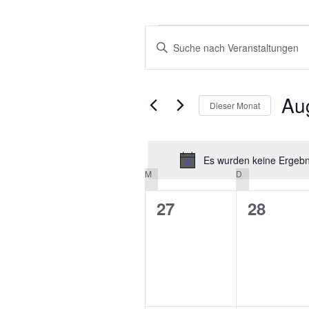
VERANSTALTUNGEN
VERANSTALTUNGEN
Bitte
SUCHE
Schlüsselwort
eingeben.
UND
Suche
Au
ANSICHTEN,
Dieser Monat
nach
NAVIGATION
Veranstaltungen
Datu
Schlüsselwort.
wähle
Es wurden keine Ergebni
M
MONTAG
D
DIENSTAG
KALENDER
VON
0
0
27
28
VERANSTALTUNGEN
Veranstaltungen,
Veranst