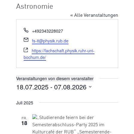
Astronomie
« Alle Veranstaltungen
Telefon
+492343228027
Email
fs-it@physik.rub.de
Webseite
https://fachschaft.physik.ruhr-uni-
bochum.de/
Veranstaltungen von diesem veranstalter
18.07.2025
 - 
07.08.2026
Datum
wählen.
Juli 2025
FR.
18