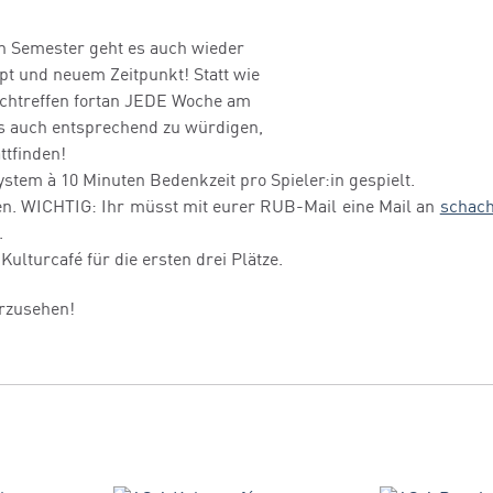
en Semester geht es auch wieder
pt und neuem Zeitpunkt! Statt wie
hachtreffen fortan JEDE Woche am
es auch entsprechend zu würdigen,
ttfinden!
tem à 10 Minuten Bedenkzeit pro Spieler:in gespielt.
en. WICHTIG: Ihr müsst mit eurer RUB-Mail eine Mail an
schac
.
ulturcafé für die ersten drei Plätze.
rzusehen!