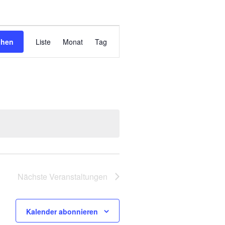
Veranstaltung
chen
Liste
Monat
Tag
Ansichten-
Navigation
Nächste
Veranstaltungen
Kalender abonnieren