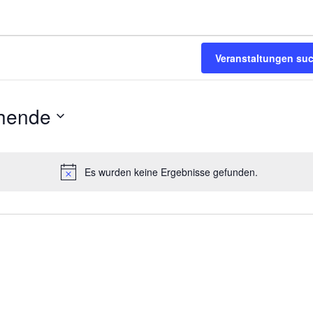
en
Veranstaltungen su
hende
Es wurden keine Ergebnisse gefunden.
Hinweis