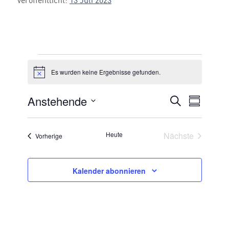
veröffentlicht:
13 Juli 2023
Veranstaltungen
Es wurden keine Ergebnisse gefunden.
Hinweis
Anstehende
VERANSTA
Suche
Veran
Zusammen
Datum
SUCHE
Ansic
auswählen.
UND
Veransta
Heute
Nächste
Veranstaltungen
Vorherige
Navig
ANSICHTE
NAVIGATI
Kalender abonnieren