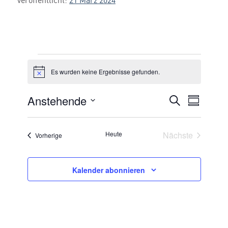
veröffentlicht:
21 März 2024
Veranstaltungen
Es wurden keine Ergebnisse gefunden.
Hinweis
Anstehende
VERANSTA
Suche
Veran
Zusammen
Datum
SUCHE
Ansic
auswählen.
UND
Veransta
Heute
Nächste
Veranstaltungen
Vorherige
Navig
ANSICHTE
NAVIGATI
Kalender abonnieren