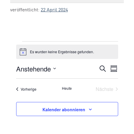
veröffentlicht:
22 April 2024
Veranstaltungen
Es wurden keine Ergebnisse gefunden.
Hinweis
Anstehende
VERANSTA
Suche
Veran
Zusammen
Datum
SUCHE
Ansic
auswählen.
UND
Veransta
Heute
Nächste
Veranstaltungen
Vorherige
Navig
ANSICHTE
NAVIGATI
Kalender abonnieren