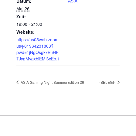
AStA
Datum:
Mai 26
Zeit:
19:00 - 21:00
Website:
https://us05web.zoom.
us/j/81964231863?
pwd=1jNgQsgkxBuHF
TJygMygxbiEMj6cEo.1
AStA Gaming Night SummerEdition 26
-BELEGT-