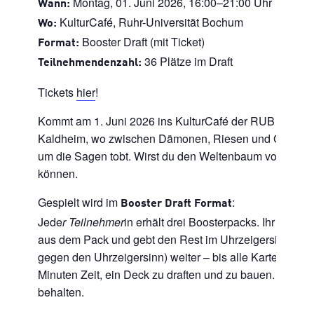
Montag, 01. Juni 2026, 16:00–21:00 Uhr
Wann:
KulturCafé, Ruhr-Universität Bochum
Wo:
Booster Draft (mit Ticket)
Format:
36 Plätze im Draft
Teilnehmendenzahl:
Tickets
hier
!
Kommt am 1. Juni 2026 ins KulturCafé der RUB und Erk
Kaldheim, wo zwischen Dämonen, Riesen und Gestaltw
um die Sagen tobt. Wirst du den Weltenbaum vor Unhe
können.
Gespielt wird im
:
Booster Draft Format
Jede
r Teilnehmer
in erhält drei Boosterpacks. Ihr zieht j
aus dem Pack und gebt den Rest im Uhrzeigersinn (bzw
gegen den Uhrzeigersinn) weiter – bis alle Karten verteil
Minuten Zeit, ein Deck zu draften und zu bauen. Die Kart
behalten.