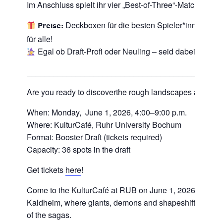
Im Anschluss spielt ihr vier „Best-of-Three“-Matches à 5
Deckboxen für die besten Spieler*innen + B
Preise:
für alle!
Egal ob Draft-Profi oder Neuling – seid dabei und er
___________________________________________
Are you ready to discoverthe rough landscapes around 
When: Monday, June 1, 2026, 4:00–9:00 p.m.
Where: KulturCafé, Ruhr University Bochum
Format: Booster Draft (tickets required)
Capacity: 36 spots in the draft
Get tickets
here
!
Come to the KulturCafé at RUB on June 1, 2026, and joi
Kaldheim, where giants, demons and shapeshifters fight
of the sagas.