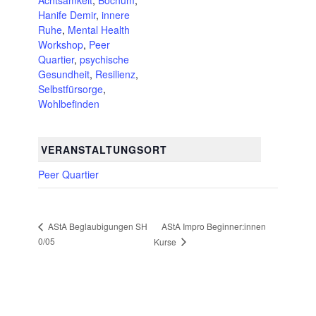
Hanife Demir
,
innere
Ruhe
,
Mental Health
Workshop
,
Peer
Quartier
,
psychische
Gesundheit
,
Resilienz
,
Selbstfürsorge
,
Wohlbefinden
VERANSTALTUNGSORT
Peer Quartier
AStA Impro Beginner:innen
AStA Beglaubigungen SH
0/05
Kurse