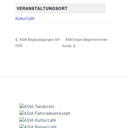
VERANSTALTUNGSORT
KulturCafé
AStA Impro Beginner:innen
AStA Beglaubigungen SH
0/05
Kurse