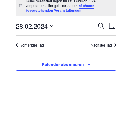
Keine Veranstaltungen für 28. Februar 2024
vorgesehen. Hier geht es zu den
nächsten
Hinweis
bevorstehenden Veranstaltungen
.
für
28.02.2024
VERANSTA
Suche
Veran
28.
Tag
Datum
SUCHE
Ansic
wählen.
Februar
UND
Vorheriger Tag
Nächster Tag
Navig
ANSICHTE
2024
NAVIGATI
Kalender abonnieren