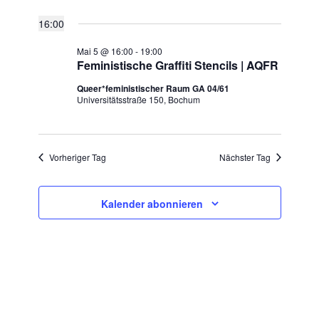
Datum
SUCHE
Ansic
16:00
für
wählen.
UND
Navig
Mai 5 @ 16:00
-
19:00
ANSICHTE
Feministische Graffiti Stencils | AQFR
5.
NAVIGATI
Queer*feministischer Raum GA 04/61
Universitätsstraße 150, Bochum
Mai
2026
Vorheriger Tag
Nächster Tag
Kalender abonnieren