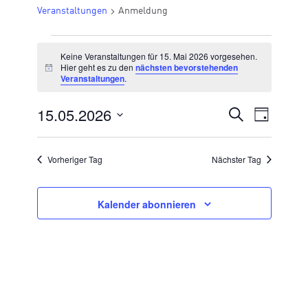
Veranstaltungen
Anmeldung
VERANSTALTUNGEN
Keine Veranstaltungen für 15. Mai 2026 vorgesehen.
FÜR
Hier geht es zu den
nächsten bevorstehenden
Hinweis
Veranstaltungen
.
15.
MAI
15.05.2026
VERANSTA
Suche
Veran
Tag
2026
Datum
SUCHE
Ansic
wählen.
UND
Vorheriger Tag
Nächster Tag
Navig
ANSICHTE
NAVIGATI
Kalender abonnieren