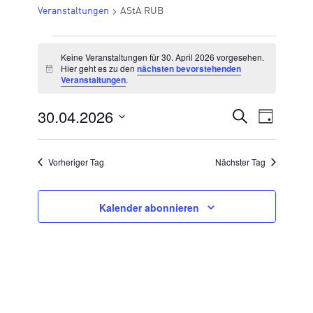
Veranstaltungen
AStA RUB
VERANSTALTUNGEN
Keine Veranstaltungen für 30. April 2026 vorgesehen.
FÜR
Hier geht es zu den
nächsten bevorstehenden
Hinweis
Veranstaltungen
.
30.
APRIL
30.04.2026
VERANSTA
Suche
Veran
Tag
2026
Datum
SUCHE
Ansic
wählen.
UND
Vorheriger Tag
Nächster Tag
Navig
ANSICHTE
NAVIGATI
Kalender abonnieren