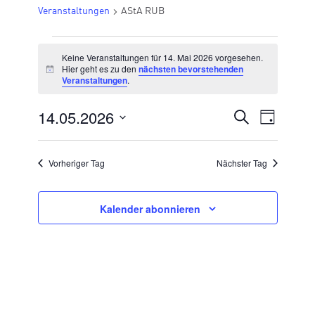
Veranstaltungen
AStA RUB
VERANSTALTUNGEN
Keine Veranstaltungen für 14. Mai 2026 vorgesehen.
FÜR
Hier geht es zu den
nächsten bevorstehenden
Hinweis
Veranstaltungen
.
14.
MAI
14.05.2026
VERANSTA
Suche
Veran
Tag
2026
Datum
SUCHE
Ansic
wählen.
UND
Vorheriger Tag
Nächster Tag
Navig
ANSICHTE
NAVIGATI
Kalender abonnieren